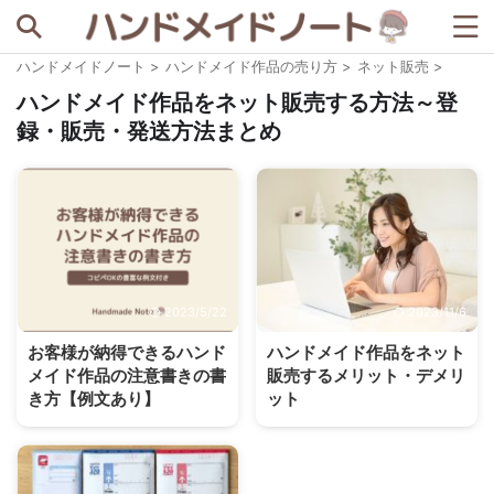
ハンドメイドノート
>
ハンドメイド作品の売り方
>
ネット販売
>
記事を探す
ハンドメイド作品をネット販売する方法～登
録・販売・発送方法まとめ
人気の検索ワード
BASE
minne
STORES
セリア
ダイソー
メルカリ
例文
写真撮影
宣伝ツール
梱包資材
2023/5/22
2023/11/6
著作権
お客様が納得できるハンド
ハンドメイド作品をネット
メイド作品の注意書きの書
販売するメリット・デメリ
き方【例文あり】
ット