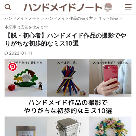
ハンドメイドノート
>
ハンドメイド作品の売り方
>
ネット販売
>
記事を探す
本記事は広告を含みます
【脱・初心者】ハンドメイド作品の撮影でや
りがちな初歩的なミス10選
人気の検索ワード
2023-01-11
BASE
minne
STORES
セリア
ダイソー
メルカリ
例文
写真撮影
宣伝ツール
梱包資材
著作権