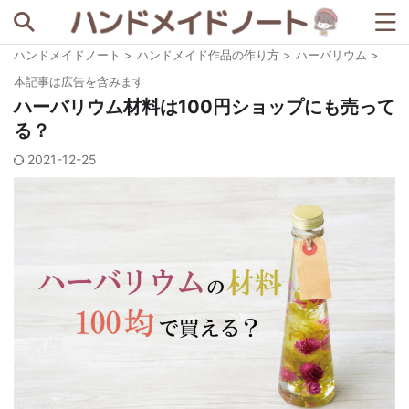
ハンドメイドノート
>
ハンドメイド作品の作り方
>
ハーバリウム
>
記事を探す
本記事は広告を含みます
ハーバリウム材料は100円ショップにも売って
る？
人気の検索ワード
2021-12-25
BASE
minne
STORES
セリア
ダイソー
メルカリ
例文
写真撮影
宣伝ツール
梱包資材
著作権