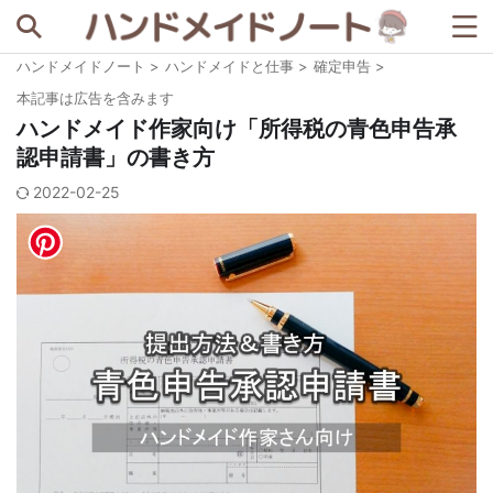
ハンドメイドノート
>
ハンドメイドと仕事
>
確定申告
>
記事を探す
本記事は広告を含みます
ハンドメイド作家向け「所得税の青色申告承
認申請書」の書き方
人気の検索ワード
2022-02-25
BASE
minne
STORES
セリア
ダイソー
メルカリ
例文
写真撮影
宣伝ツール
梱包資材
著作権