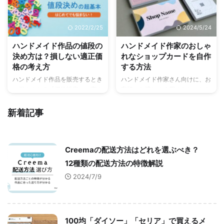
す。これからハンドメイド販売を
ドメイド作品の写真撮影に苦手意
はじめる方はぜひチェックしてく
識を持っている方はぜひチェッ
ださい。
ク！
2022/2/25
2024/5/24
ハンドメイド作品の値段の
ハンドメイド作家のおしゃ
決め方は？損しない適正価
れなショップカードを自作
格の考え方
する方法
ハンドメイド作品を販売するとき
ハンドメイド作家さん向けに、お
に悩まされる「価格設定」。高す
客様にお渡しする用のおしゃれな
ぎても売れませんが、安すぎても
ショップカードを自作する方法を
経営が苦しくなります。では、い
ご紹介。作り方は、パソコンのソ
新着記事
くらに設定するべきか？売る側も
フトか、スマホの無料アプリを使
買う側も納得できる、「適正価
用して、家庭用プリンターで自分
格」の考え方について解説しま
で印刷するまでの流れを分かりや
Creemaの配送方法はどれを選ぶべき？
す。
すく説明しています。
12種類の配送方法の特徴解説
2024/7/9
100均「ダイソー」「セリア」で買えるメ