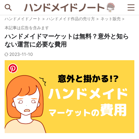
ハンドメイドノート
>
ハンドメイド作品の売り方
>
ネット販売
>
記事を探す
本記事は広告を含みます
ハンドメイドマーケットは無料？意外と知ら
ない運営に必要な費用
人気の検索ワード
2023-11-10
BASE
minne
STORES
セリア
ダイソー
メルカリ
例文
写真撮影
宣伝ツール
梱包資材
著作権