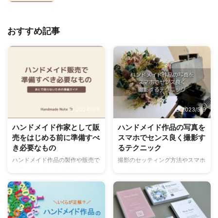
おすすめ記事
2024/6/6
2023/5/9
ハンドメイド作家として販
ハンドメイド作品の写真を
売をはじめる前に準備すべ
スマホでセンス良く撮影す
き必要なもの
るテクニック
ハンドメイド作品の製作や販売で
撮影のセッティング方法やスマホ
必要になるものを、現役のハンド
カメラの基本的な設定・使い方、
メイド作家がお教えします。必要
具体的な撮影方法や撮影テクニッ
なものは、「はじめに用意すべき
ク、補正のコツなど、スマホでク
もの」「あると便利なもの」に加
オリティの高い写真を撮るための
え、販路ごとにご紹介していま
ポイントをまとめています。ハン