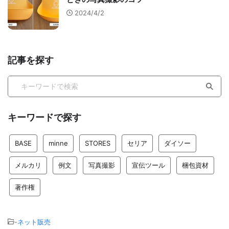
2024/4/2
記事を探す
キーワードで探す
BASE
minne
STORES
セリア
ダイソー
メルカリ
例文
写真撮影
宣伝ツール
梱包資材
著作権
-
ネット販売