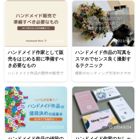
2024/6/6
2023/5/9
ハンドメイド作家として販
ハンドメイド作品の写真を
売をはじめる前に準備すべ
スマホでセンス良く撮影す
き必要なもの
るテクニック
ハンドメイド作品の製作や販売で
撮影のセッティング方法やスマホ
必要になるものを、現役のハンド
カメラの基本的な設定・使い方、
メイド作家がお教えします。必要
具体的な撮影方法や撮影テクニッ
なものは、「はじめに用意すべき
ク、補正のコツなど、スマホでク
もの」「あると便利なもの」に加
オリティの高い写真を撮るための
え、販路ごとにご紹介していま
ポイントをまとめています。ハン
す。これからハンドメイド販売を
ドメイド作品の写真撮影に苦手意
はじめる方はぜひチェックしてく
識を持っている方はぜひチェッ
ださい。
ク！
2022/2/25
2024/5/24
ハンドメイド作品の値段の
ハンドメイド作家のおしゃ