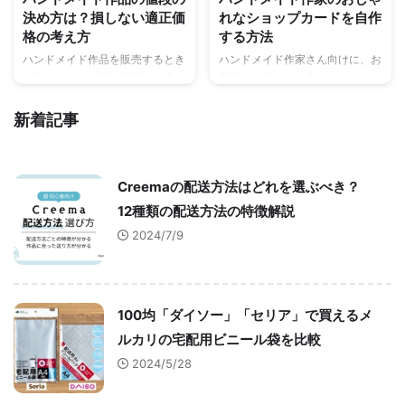
決め方は？損しない適正価
れなショップカードを自作
格の考え方
する方法
ハンドメイド作品を販売するとき
ハンドメイド作家さん向けに、お
に悩まされる「価格設定」。高す
客様にお渡しする用のおしゃれな
ぎても売れませんが、安すぎても
ショップカードを自作する方法を
経営が苦しくなります。では、い
ご紹介。作り方は、パソコンのソ
新着記事
くらに設定するべきか？売る側も
フトか、スマホの無料アプリを使
買う側も納得できる、「適正価
用して、家庭用プリンターで自分
格」の考え方について解説しま
で印刷するまでの流れを分かりや
Creemaの配送方法はどれを選ぶべき？
す。
すく説明しています。
12種類の配送方法の特徴解説
2024/7/9
100均「ダイソー」「セリア」で買えるメ
ルカリの宅配用ビニール袋を比較
2024/5/28