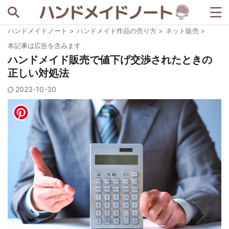
ハンドメイドノート
>
ハンドメイド作品の売り方
>
ネット販売
>
記事を探す
本記事は広告を含みます
ハンドメイド販売で値下げ交渉されたときの
正しい対処法
人気の検索ワード
2023-10-30
BASE
minne
STORES
セリア
ダイソー
メルカリ
例文
写真撮影
宣伝ツール
梱包資材
著作権