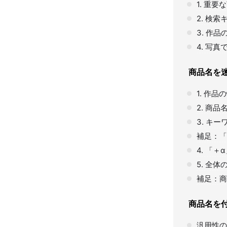
1. 重
2. 検
3. 作
4. 写
商品名を迷
1. 作
2. 商
3. キ
補足：「
4. 「
5. 全
補足：商
商品名を
汎用性の